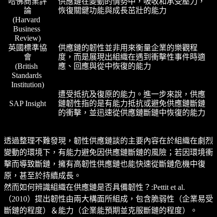
哈佛商業評
供應鏈在變動的情勢中，吸收和承受壓力，
論
恢復關鍵功能與成長茁壯的能力
(Harvard 
Business 
Review)
英國標準協
供應鏈的韌性並非用來衡量企業的樂觀程
會
度，而是展現出組織在遇到衝擊性事件時適
(British 
應、回應與從中恢復的能力
Standards 
Institution)
遭受抵抗及復原的能力。進一步來說，供應
SAP Insight
鏈韌性指的是有能力抵抗或避免供應鏈斷鏈
的衝擊，並迅速從供應鏈斷鏈中恢復的能力
透過整理不難發現，韌性供應鏈談的主要內容在於組織在劇烈
變動的環境下，有能力避免因供應鏈斷鏈的風險；若因環境衝
擊而導致斷鏈，擁有高韌性供應鏈也能快速從斷鏈危機中復
原，甚至於持續成長。
然而如何辨識組織在供應鏈是否具備韌性？:Pettit et al.
（2010）提出韌性由兩大構面所組成，包含脆弱性（企業易受
斷鏈的程度）＆能力（企業能預期並克服斷鏈的程度）。