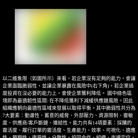
以二維象限（如圖所示）來看，若企業沒有足夠的能力，會讓
企業面臨脆弱性，並讓企業暴露在風險中(右下角)，若企業過
度投資在沒必要的能力上，會使企業獲利降低。 圖中綠色區
塊即為最適韌性區間: 在不降低獲利下減緩供應鏈風險。因此
組織應朝向最適性區域來發展以取得平衡。其中脆弱性共分為
7大要素：動盪性、蓄意的威脅、外部壓力、資源限制、靈敏
度、供應商/客戶斷鏈、連結性。能力共有14項要素：採購的
靈活度、履行訂單的靈活度、生產能力、效率、可視化、適應
性、預期性、復原性、分散性、協同合作、組織、市場定位、