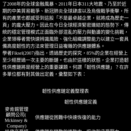
了2008年的全球金融風暴、2011年日本311大地震、乃至於近
期的中美貿易戰爭、新冠肺炎全球肆虐以及烏俄戰爭衝擊，所
有的產業也都感受到這股「不是最卓越企業，就將成為歷史一
頁」的龐大壓力。因此在今日全球經濟緊密連結的態勢下，傳
統的穩定管理模式正面臨外部混亂的壓力與動盪的變化挑戰，
企業領導者需快速辨識風險、強化組織調整能力以建立一套具
備高度韌性的方法來管理日益複雜的供應鏈體系。
學者Fiksel(2007)指出，透過歷史的探究，85%的企業在經營上
至少經歷過一次主要的斷鏈。也由於這樣的狀態，企業打造韌
性供應鏈將是經營上的重要課題。何謂「韌性供應鏈」？在許
多單位都有對其做出定義，彙整如下表：
韌性供應鏈定義整理表
韌性供應鏈定義
麥肯錫管理
顧問公司
( 
供應鏈從困難中快速恢復的能力
Mckinsey & 
Company)