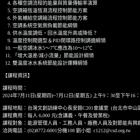
各種空調流程的能量與質量傳輸率演算
空調箱恆溫恆濕流程控制節能方案
外氣補給空調箱流程控制節能方案
空調系統空氣側負載節能綱領
供水溫度調低，回水溫度升高或降低？
溫度控制閥選型＆PID閉環路控制調適綱領
一般空調冰水5～7℃應改為10～12℃
「增大溫差/減小流量」節能設計綱領
雙溫度冰水系統節能設計運轉綱領
【課程資訊】
課程時間：
2024年7月11日(星期四)~7月12日(星期五) 上午9：30至下午16：
課程地點：台灣文創訓練中心長安館C201會議室 (台北市中山區
課程費用：每人 6,000 元(含講義、午餐及營業稅)
課程對象：能源管理人員、工務人員、廠務人員及對節能有興
洽詢電話：(02)8772-6001分機108 劉小姐 c1212@csd.org.tw