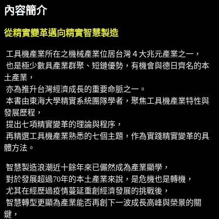
內容簡介
從精實變革邁向精實智慧製造
工具機產業所在之機械產業位居台灣４大兆元產業之一，
也是極少數具產業群聚、短鏈優勢，有機會與德日齊名的本
土產業，
亦為推升台灣經濟成長的重要命脈之一。
本書由東海大學精實系統團隊學者，聚焦工具機產業特性與
發展歷程，
提出七項精實變革的理論與程序，
再精選工具機產業熟悉的七個主題，作為實踐精實變革的具
體方法。
智慧製造浪潮近十餘年來已儼然成為產業顯學，
對於發展超過70年的本土產業來說，是危機也是轉機，
尤其在經歷過疫情蔓延重創經濟發展的挑戰後，
智慧轉型更顯為產業能否再創下一波成長高峰與榮景的關
鍵，