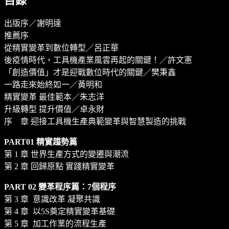
目錄
出版序／謝明達
推薦序
從精實變革到數位轉型／呂正華
後疫情時代，工具機產業風雲再起的關鍵！／許文憲
「創造價值」才是迎戰數位時代的關鍵／樊秉鑫
一路走來始終如一／黃明和
精實變革 最佳範本／朱志洋
升級轉型 提升價值／卓永財
序 章 迎接工具機生產典範變革與智慧製造的挑戰
PART01 精實趨勢篇
第 1 章 世界生產方式的變遷與潮流
第 2 章 回歸原點 實踐精實變革
PART 02 變革程序篇：7個程序
第 3 章 意識改革 凝聚共識
第 4 章 以5S奠定精實變革基礎
第 5 章 加工作業的流程生產