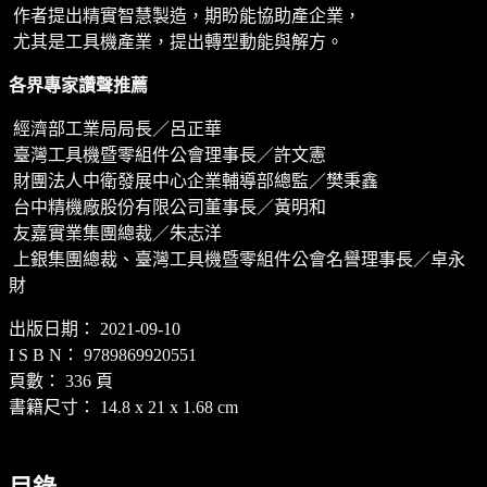
作者提出精實智慧製造，期盼能協助產企業，
尤其是工具機產業，提出轉型動能與解方。
各界專家讚聲推薦
經濟部工業局局長／呂正華
臺灣工具機暨零組件公會理事長／許文憲
財團法人中衛發展中心企業輔導部總監／樊秉鑫
台中精機廠股份有限公司董事長／黃明和
友嘉實業集團總裁／朱志洋
上銀集團總裁、臺灣工具機暨零組件公會名譽理事長／卓永
財
出版日期： 2021-09-10
I S B N： 9789869920551
頁數： 336 頁
書籍尺寸： 14.8 x 21 x 1.68 cm