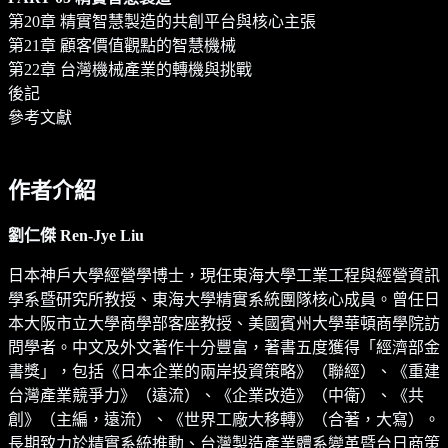
第20章 精實智慧製造的共創平台與核心主張
第21章 顧客價值觀點的智慧機械
第22章 台灣機械產業的轉機與挑戰
後記
參考文獻
作者介紹
劉仁傑 Ren-Jye Liu
日本神戶大學經營學博士，現任東海大學工業工程與經營資訊
學系暨研究所教授、東海大學精實系統團隊核心成員。曾任日
本大阪市立大學商學部客座教授、美國賓州大學華頓商學院訪
問學者。中文及外文著作十分豐富，著書五度獲得「經濟部金
書獎」，包括《日本企業的兩岸投資策略》（聯經）、《重建
台灣產業競爭力》（遠流）、《企業改造》（中衛）、《共
創》（主編，遠流）、《世界工廠大移轉》（合著，大寫）。
長期致力於精實系統推動、台灣製造產業體系變革暨台日商策